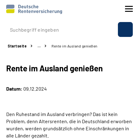
Prävention
Startseite
…
Rente im Ausland genießen
Reha
Rente im Ausland genießen
Rente
Beratung & Kontakt
Datum:
09.12.2024
Experten
Den Ruhestand im Ausland verbringen? Das ist kein
Über uns & Presse
Problem, denn
Altersrenten, die in Deutschland erworben
wurden, werden grundsätzlich ohne Einschränkungen in
alle Länder gezahlt.
Online-Services