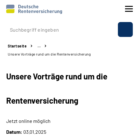
Prävention
Startseite
…
Reha
Unsere Vorträge rund um die Rentenversicherung
Rente
Unsere Vorträge rund um die
Beratung & Kontakt
Rentenversicherung
Experten
Über uns & Presse
Jetzt online möglich
Datum:
03.01.2025
Online-Services