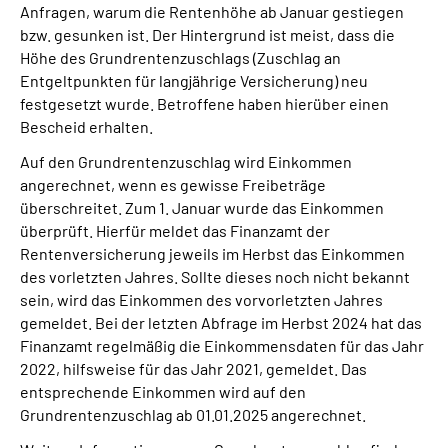
Anfragen, warum die Rentenhöhe ab Januar gestiegen
bzw. gesunken ist. Der Hintergrund ist meist, dass die
Suche
Höhe des Grundrentenzuschlags (Zuschlag an
Entgeltpunkten für langjährige Versicherung) neu
Language
festgesetzt wurde. Betroffene haben hierüber einen
Bescheid erhalten.
Inhalte in Gebärdensprache (DGS)
Auf den Grundrentenzuschlag wird Einkommen
angerechnet, wenn es gewisse Freibeträge
überschreitet. Zum 1. Januar wurde das Einkommen
Leichte Sprache
überprüft. Hierfür meldet das Finanzamt der
Rentenversicherung jeweils im Herbst das Einkommen
des vorletzten Jahres. Sollte dieses noch nicht bekannt
Mein Kundenportal
sein, wird das Einkommen des vorvorletzten Jahres
gemeldet. Bei der letzten Abfrage im Herbst 2024 hat das
Finanzamt regelmäßig die Einkommensdaten für das Jahr
2022, hilfsweise für das Jahr 2021, gemeldet. Das
entsprechende Einkommen wird auf den
Grundrentenzuschlag ab 01.01.2025 angerechnet.