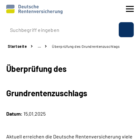
Prävention
Startseite
…
Überprüfung des Grundrentenzuschlags
Reha
Überprüfung des
Rente
Beratung & Kontakt
Grundrentenzuschlags
Experten
Datum:
15.01.2025
Über uns & Presse
Aktuell erreichen die Deutsche Rentenversicherung viele
Online-Services