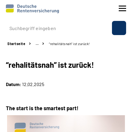
Prävention
Startseite
…
“rehalitätsnah” ist zurück!
Reha
“rehalitätsnah” ist zurück!
Rente
Beratung & Kontakt
Datum:
12.02.2025
Experten
The start is the smartest part!
Über uns & Presse
Online-Services