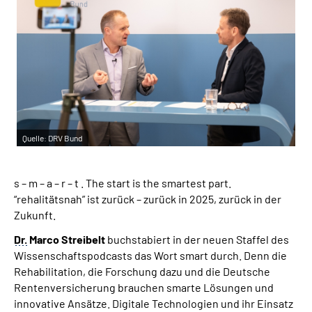
Suche
Language
Inhalte in Gebärdensprache (DGS)
Quelle:
DRV Bund
Leichte Sprache
s – m – a – r – t . The start is the smartest part.
“rehalitätsnah” ist zurück – zurück in 2025, zurück in der
Mein Kundenportal
Zukunft.
Dr.
Marco Streibelt
buchstabiert in der neuen Staffel des
Wissenschaftspodcasts das Wort smart durch. Denn die
Rehabilitation, die Forschung dazu und die Deutsche
Rentenversicherung brauchen smarte Lösungen und
innovative Ansätze. Digitale Technologien und ihr Einsatz