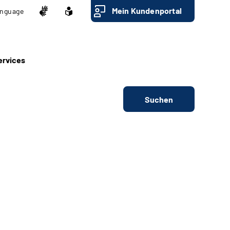
Mein Kundenportal
nguage
ervices
Suchen