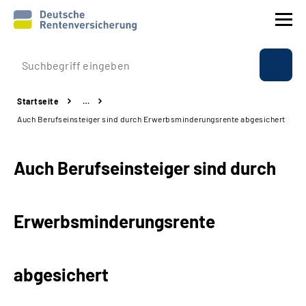
Prävention
Startseite
…
Reha
Auch Berufseinsteiger sind durch Erwerbsminderungsrente abgesichert
Rente
Auch Berufseinsteiger sind durch
Beratung & Kontakt
Erwerbsminderungsrente
Experten
Über uns & Presse
abgesichert
Online-Services