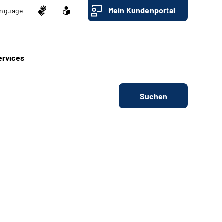
Mein Kundenportal
nguage
ervices
Suchen