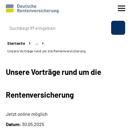
Prävention
Startseite
…
Reha
Unsere Vorträge rund um die Rentenversicherung
Rente
Unsere Vorträge rund um die
Beratung & Kontakt
Rentenversicherung
Experten
Über uns & Presse
Jetzt online möglich
Datum:
30.05.2025
Online-Services