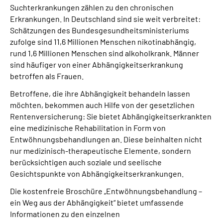
Suchterkrankungen zählen zu den chronischen
Erkrankungen. In Deutschland sind sie weit verbreitet:
Suche
Schätzungen des Bundesgesundheitsministeriums
zufolge sind 11,6 Millionen Menschen nikotinabhängig,
Language
rund 1,6 Millionen Menschen sind alkoholkrank. Männer
sind häufiger von einer Abhängigkeitserkrankung
betroffen als Frauen.
Inhalte in Gebärdensprache (DGS)
Betroffene, die ihre Abhängigkeit behandeln lassen
Leichte Sprache
möchten, bekommen auch Hilfe von der gesetzlichen
Rentenversicherung: Sie bietet Abhängigkeitserkrankten
eine medizinische Rehabilitation in Form von
Entwöhnungsbehandlungen an. Diese beinhalten nicht
Mein Kundenportal
nur medizinisch-therapeutische Elemente, sondern
berücksichtigen auch soziale und seelische
Gesichtspunkte von Abhängigkeitserkrankungen.
Die kostenfreie Broschüre „Entwöhnungsbehandlung –
ein Weg aus der Abhängigkeit“ bietet umfassende
Informationen zu den einzelnen