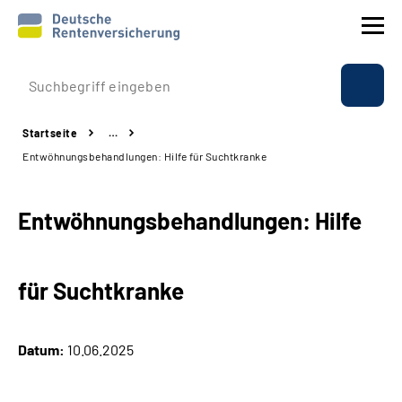
Prävention
Startseite
…
Reha
Entwöhnungsbehandlungen: Hilfe für Suchtkranke
Rente
Entwöhnungsbehandlungen: Hilfe
Beratung & Kontakt
für Suchtkranke
Experten
Über uns & Presse
Datum:
10.06.2025
Online-Services