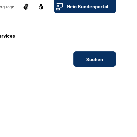
Mein Kundenportal
nguage
ervices
Suchen