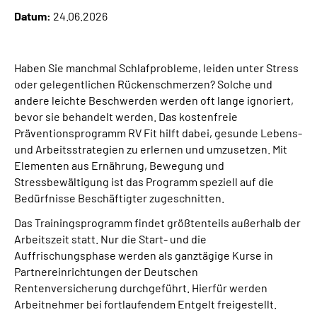
Datum:
24.06.2026
Suche
Haben Sie manchmal Schlafprobleme, leiden unter Stress
Language
oder gelegentlichen Rückenschmerzen? Solche und
andere leichte Beschwerden werden oft lange ignoriert,
Inhalte in Gebärdensprache (DGS)
bevor sie behandelt werden. Das kostenfreie
Präventionsprogramm RV Fit hilft dabei, gesunde Lebens-
Leichte Sprache
und Arbeitsstrategien zu erlernen und umzusetzen. Mit
Elementen aus Ernährung, Bewegung und
Stressbewältigung ist das Programm speziell auf die
Bedürfnisse Beschäftigter zugeschnitten.
Mein Kundenportal
Das Trainingsprogramm findet größtenteils außerhalb der
Arbeitszeit statt. Nur die Start- und die
Auffrischungsphase werden als ganztägige Kurse in
Partnereinrichtungen der Deutschen
Rentenversicherung durchgeführt. Hierfür werden
Arbeitnehmer bei fortlaufendem Entgelt freigestellt.