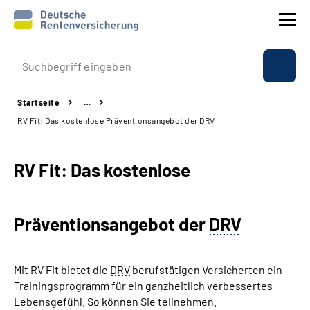
Prävention
Startseite
…
Reha
RV Fit: Das kostenlose Präventionsangebot der DRV
Rente
RV Fit: Das kostenlose
Beratung & Kontakt
Präventionsangebot der
DRV
Experten
Über uns & Presse
Mit RV Fit bietet die
DRV
berufstätigen Versicherten ein
Trainingsprogramm für ein ganzheitlich verbessertes
Lebensgefühl. So können Sie teilnehmen.
Online-Services