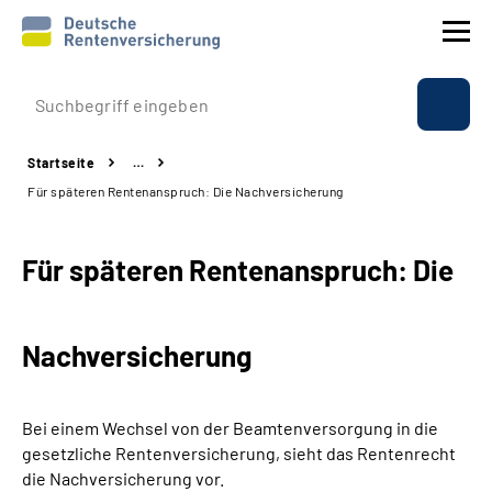
Prävention
Startseite
…
Reha
Für späteren Rentenanspruch: Die Nachversicherung
Rente
Für späteren Rentenanspruch: Die
Beratung & Kontakt
Nachversicherung
Experten
Über uns & Presse
Bei einem Wechsel von der Beamtenversorgung in die
gesetzliche Rentenversicherung, sieht das Rentenrecht
die Nachversicherung vor.
Online-Services