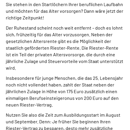
Sie stehen
in den Startlöchern Ihrer beruflichen Laufbahn
und möchten für das Alter vorsorgen? Dann wäre jetzt der
Suche
richtige Zeitpunkt!
Der Ruhestand scheint noch weit entfernt – doch es lohnt
Language
sich, frühzeitig für das Alter vorzusorgen. Neben der
gesetzlichen Altersrente gibt es die Möglichkeit der
Inhalte in Gebärdensprache (DGS)
staatlich geförderten Riester-Rente. Die Riester-Rente
ist ein Teil der privaten Altersvorsorge, die durch eine
Leichte Sprache
jährliche Zulage und Steuervorteile vom Staat unterstützt
wird.
Insbesondere für junge Menschen, die das 25. Lebensjahr
noch nicht vollendet haben, zahlt der Staat neben der
Mein Kundenportal
jährlichen Zulage in Höhe von 175 Euro zusätzlich einen
einmaligen Berufseinsteigeronus von 200 Euro auf den
neuen Riester-Vertrag.
Nutzen Sie also die Zeit zum Ausbildungsstart im August
und September. Denn: Je früher Sie beginnen Ihren
Riester-Vertrag zu besparen, desto mehr zusätzliche