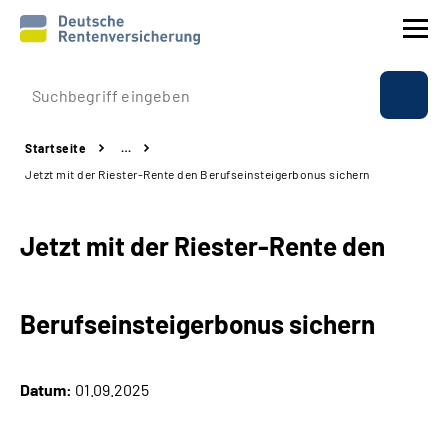
Prävention
Startseite
…
Reha
Jetzt mit der Riester-Rente den Berufseinsteigerbonus sichern
Rente
Jetzt mit der Riester-Rente den
Beratung & Kontakt
Berufseinsteigerbonus sichern
Experten
Über uns & Presse
Datum:
01.09.2025
Online-Services