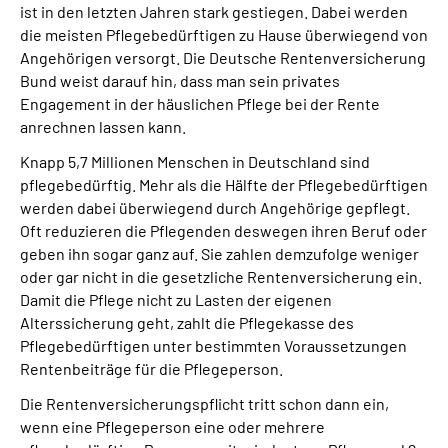
ist in den letzten Jahren stark gestiegen. Dabei werden
die meisten Pflegebedürftigen zu Hause überwiegend von
Suche
Angehörigen versorgt. Die Deutsche Rentenversicherung
Bund weist darauf hin, dass man sein privates
Language
Engagement in der häuslichen Pflege bei der Rente
anrechnen lassen kann.
Inhalte in Gebärdensprache (DGS)
Knapp 5,7 Millionen Menschen in Deutschland sind
pflegebedürftig. Mehr als die Hälfte der Pflegebedürftigen
werden dabei überwiegend durch Angehörige gepflegt.
Leichte Sprache
Oft reduzieren die Pflegenden deswegen ihren Beruf oder
geben ihn sogar ganz auf. Sie zahlen demzufolge weniger
oder gar nicht in die gesetzliche Rentenversicherung ein.
Mein Kundenportal
Damit die Pflege nicht zu Lasten der eigenen
Alterssicherung geht, zahlt die Pflegekasse des
Pflegebedürftigen unter bestimmten Voraussetzungen
Rentenbeiträge für die Pflegeperson.
Die Rentenversicherungspflicht tritt schon dann ein,
wenn eine Pflegeperson eine oder mehrere