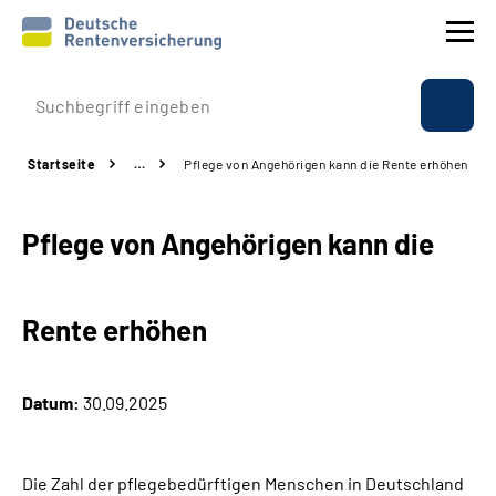
Prävention
Startseite
…
Pflege von Angehörigen kann die Rente erhöhen
Reha
Pflege von Angehörigen kann die
Rente
Beratung & Kontakt
Rente erhöhen
Experten
Datum:
30.09.2025
Über uns & Presse
Die Zahl der pflegebedürftigen Menschen in Deutschland
Online-Services