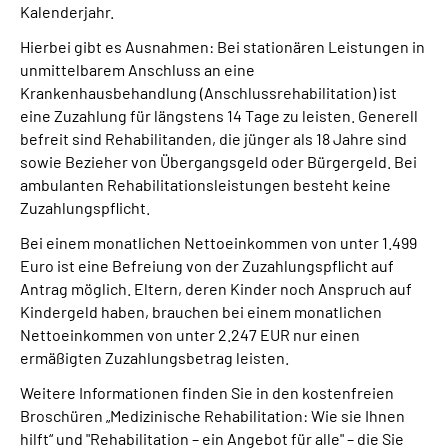
Kalenderjahr.
Hierbei gibt es Ausnahmen: Bei stationären Leistungen in
Suche
unmittelbarem Anschluss an eine
Krankenhausbehandlung (Anschlussrehabilitation) ist
Language
eine Zuzahlung für längstens 14 Tage zu leisten. Generell
befreit sind Rehabilitanden, die jünger als 18 Jahre sind
Inhalte in Gebärdensprache (DGS)
sowie Bezieher von Übergangsgeld oder Bürgergeld. Bei
ambulanten Rehabilitationsleistungen besteht keine
Zuzahlungspflicht.
Leichte Sprache
Bei einem monatlichen Nettoeinkommen von unter 1.499
Euro ist eine Befreiung von der Zuzahlungspflicht auf
Antrag möglich. Eltern, deren Kinder noch Anspruch auf
Mein Kundenportal
Kindergeld haben, brauchen bei einem monatlichen
Nettoeinkommen von unter 2.247 EUR nur einen
ermäßigten Zuzahlungsbetrag leisten.
Weitere Informationen finden Sie in den kostenfreien
Broschüren „Medizinische Rehabilitation: Wie sie Ihnen
hilft“ und "Rehabilitation – ein Angebot für alle" – die Sie