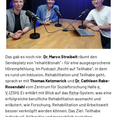
Suche
Language
Inhalte in Gebärdensprache (DGS)
Leichte Sprache
Das gab es noch nie:
Dr.
Marco Streibelt
räumt den
Sendeplatz von "rehalitätsnah" – für eine ausgesprochene
Hörempfehlung. Im Podcast „Recht auf Teilhabe“, in dem
es rund um Inklusion, Rehabilitation und Teilhabe geht,
Mein Kundenportal
sprach er mit
Thomas Ketzmerick
und
Dr.
Cathleen Rabe-
Rosendahl
vom Zentrum für Sozialforschung Halle
e.
V.
(ZSH). Er erklärt mit Blick auf das
Reha
-System,
was eine
erfolgreiche berufliche Rehabilitation ausmacht und
erläutert, wie Forschung, Rehabilitation und Arbeitswelt
besser verknüpft werden können. Das Ziel: Teilhabe
individuell, frühzeitig und menschlich gestalten.