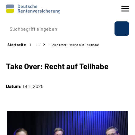
Prävention
Startseite
…
Take Over: Recht auf Teilhabe
Reha
Take Over: Recht auf Teilhabe
Rente
Beratung & Kontakt
Datum:
19.11.2025
Experten
Über uns & Presse
Online-Services