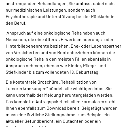
anstrengenden Behandlungen. Sie umfasst dabei nicht
nur medizinischen Leistungen, sondern auch
Suche
Psychotherapie und Unterstützung bei der Rückkehr in
den Beruf.
Language
Anspruch auf eine onkologische Reha haben auch
Menschen, die eine Alters-, Erwerbsminderungs- oder
Inhalte in Gebärdensprache (DGS)
Hinterbliebenenrente beziehen. Ehe- oder Lebenspartner
von Versicherten und von Rentenbeziehern können die
onkologische Reha in den meisten Fällen ebenfalls in
Leichte Sprache
Anspruch nehmen, ebenso wie Kinder, Pflege- und
Stiefkinder bis zum vollendeten 18. Geburtstag.
Die kostenfreie Broschüre „Rehabilitation von
Mein Kundenportal
Tumorerkrankungen“ bündelt alle wichtigen Infos. Sie
kann unterhalb der Meldung heruntergeladen werden.
Das komplette Antragspaket mit allen Formularen steht
Ihnen ebenfalls zum Download bereit. Beigefügt werden
muss eine ärztliche Stellungnahme, zum Beispiel ein
aktueller Befundbericht, ein Gutachten oder ein