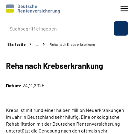
Prävention
Startseite
…
Reha nach Krebserkrankung
Reha
Reha
nach Krebserkrankung
Rente
Beratung & Kontakt
Datum:
24.11.2025
Experten
Krebs ist mit rund einer halben Million Neuerkrankungen
Über uns & Presse
im Jahr in Deutschland sehr häufig. Eine onkologische
Rehabilitation mit der Deutschen Rentenversicherung
unterstützt die Genesung nach den oftmals sehr
Online-Services