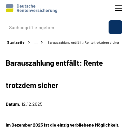
Prävention
Startseite
…
Barauszahlung entfällt: Rente trotzdem sicher
Reha
Barauszahlung entfällt: Rente
Rente
Beratung & Kontakt
trotzdem sicher
Experten
Datum:
12.12.2025
Über uns & Presse
Im Dezember 2025 ist die einzig verbliebene Möglichkeit,
Online-Services