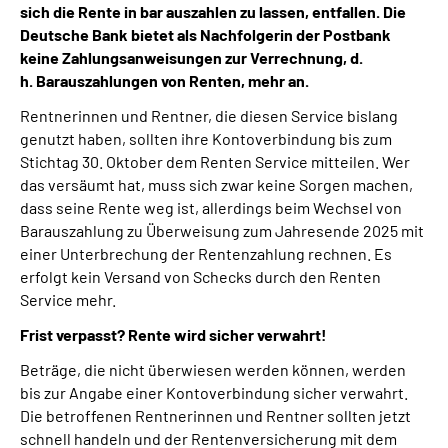
sich die Rente in bar auszahlen zu lassen, entfallen. Die
Deutsche Bank bietet als Nachfolgerin der Postbank
Suche
keine Zahlungsanweisungen zur Verrechnung, d.
h. Barauszahlungen von Renten, mehr an.
Language
Rentnerinnen und Rentner, die diesen Service bislang
genutzt haben, sollten ihre Kontoverbindung bis zum
Inhalte in Gebärdensprache (DGS)
Stichtag 30. Oktober dem Renten Service mitteilen. Wer
das versäumt hat, muss sich zwar keine Sorgen machen,
dass seine Rente weg ist, allerdings beim Wechsel von
Leichte Sprache
Barauszahlung zu Überweisung zum Jahresende 2025 mit
einer Unterbrechung der Rentenzahlung rechnen. Es
erfolgt kein Versand von Schecks durch den Renten
Mein Kundenportal
Service mehr.
Frist verpasst? Rente wird sicher verwahrt!
Beträge, die nicht überwiesen werden können, werden
bis zur Angabe einer Kontoverbindung sicher verwahrt.
Die betroffenen Rentnerinnen und Rentner sollten jetzt
schnell handeln und der Rentenversicherung mit dem