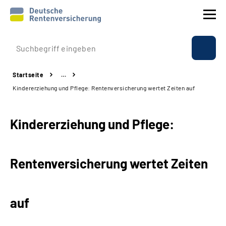
Prävention
Startseite
…
Reha
Kindererziehung und Pflege: Rentenversicherung wertet Zeiten auf
Rente
Kindererziehung und Pflege:
Beratung & Kontakt
Rentenversicherung wertet Zeiten
Experten
Über uns & Presse
auf
Online-Services