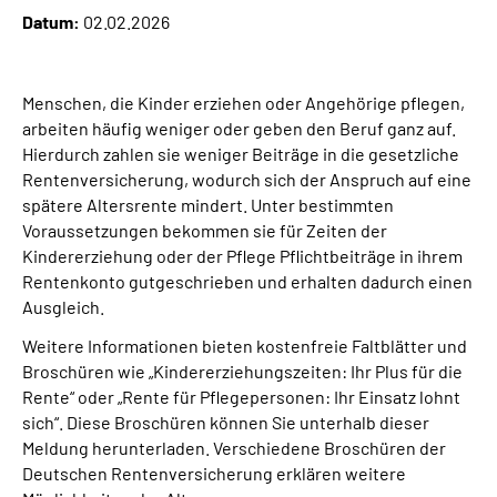
Datum:
02.02.2026
Suche
Menschen, die Kinder erziehen oder Angehörige pflegen,
Language
arbeiten häufig weniger oder geben den Beruf ganz auf.
Hierdurch zahlen sie weniger Beiträge in die gesetzliche
Inhalte in Gebärdensprache (DGS)
Rentenversicherung, wodurch sich der Anspruch auf eine
spätere Altersrente mindert. Unter bestimmten
Voraussetzungen bekommen sie für Zeiten der
Leichte Sprache
Kindererziehung oder der Pflege Pflichtbeiträge in ihrem
Rentenkonto gutgeschrieben und erhalten dadurch einen
Ausgleich.
Mein Kundenportal
Weitere Informationen bieten kostenfreie Faltblätter und
Broschüren wie „Kindererziehungszeiten: Ihr Plus für die
Rente“ oder „Rente für Pflegepersonen: Ihr Einsatz lohnt
sich“. Diese Broschüren können Sie unterhalb dieser
Meldung herunterladen. Verschiedene Broschüren der
Deutschen Rentenversicherung erklären weitere