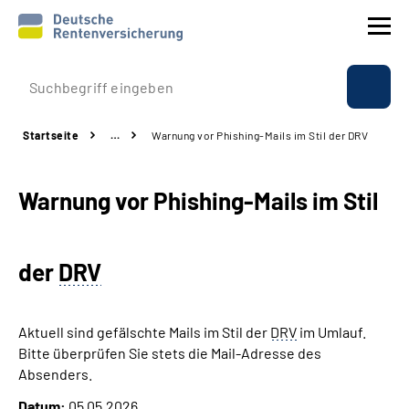
Prävention
Startseite
…
Warnung vor Phishing-Mails im Stil der DRV
Reha
Warnung vor Phishing-Mails im Stil
Rente
Beratung & Kontakt
der
DRV
Experten
Aktuell sind gefälschte Mails im Stil der
DRV
im Umlauf.
Über uns & Presse
Bitte überprüfen Sie stets die Mail-Adresse des
Absenders.
Online-Services
Datum:
05.05.2026