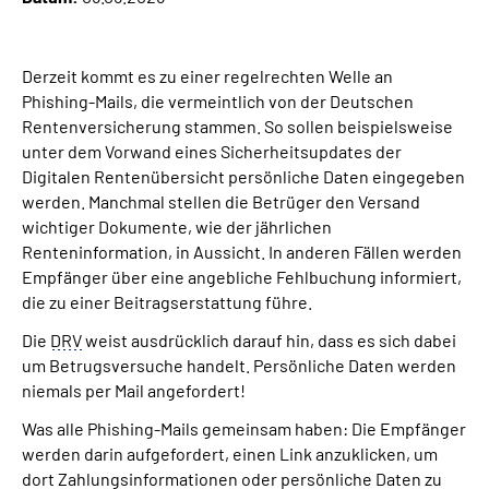
Suche
Derzeit kommt es zu einer regelrechten Welle an
Phishing-Mails, die vermeintlich von der Deutschen
Language
Rentenversicherung stammen. So sollen beispielsweise
unter dem Vorwand eines Sicherheitsupdates der
Inhalte in Gebärdensprache (DGS)
Digitalen Rentenübersicht persönliche Daten eingegeben
werden. Manchmal stellen die Betrüger den Versand
wichtiger Dokumente, wie der jährlichen
Leichte Sprache
Renteninformation, in Aussicht. In anderen Fällen werden
Empfänger über eine angebliche Fehlbuchung informiert,
die zu einer Beitragserstattung führe.
Mein Kundenportal
Die
DRV
weist ausdrücklich darauf hin, dass es sich dabei
um Betrugsversuche handelt. Persönliche Daten werden
niemals per Mail angefordert!
Was alle Phishing-Mails gemeinsam haben: Die Empfänger
werden darin aufgefordert, einen Link anzuklicken, um
dort Zahlungsinformationen oder persönliche Daten zu