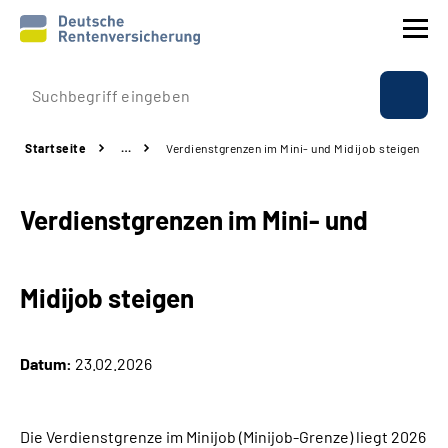
Prävention
Startseite
…
Verdienstgrenzen im Mini- und Midijob steigen
Reha
Verdienstgrenzen im Mini- und
Rente
Beratung & Kontakt
Midijob steigen
Experten
Datum:
23.02.2026
Über uns & Presse
Die Verdienstgrenze im Minijob (Minijob-Grenze) liegt 2026
Online-Services