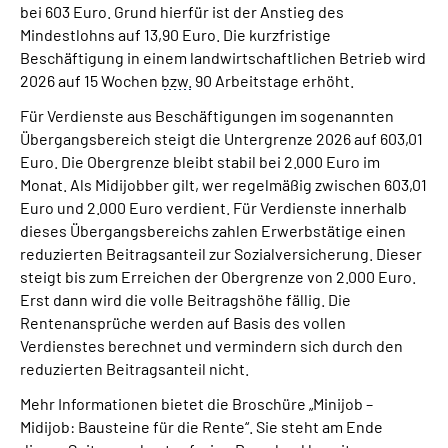
bei 603 Euro. Grund hierfür ist der Anstieg des
Mindestlohns auf 13,90 Euro. Die kurzfristige
Suche
Beschäftigung in einem landwirtschaftlichen Betrieb wird
2026 auf 15 Wochen
bzw.
90 Arbeitstage erhöht.
Language
Für Verdienste aus Beschäftigungen im sogenannten
Übergangsbereich steigt die Untergrenze 2026 auf 603,01
Inhalte in Gebärdensprache (DGS)
Euro. Die Obergrenze bleibt stabil bei 2.000 Euro im
Monat. Als Midijobber gilt, wer regelmäßig zwischen 603,01
Euro und 2.000 Euro verdient. Für Verdienste innerhalb
Leichte Sprache
dieses Übergangsbereichs zahlen Erwerbstätige einen
reduzierten Beitragsanteil zur Sozialversicherung. Dieser
steigt bis zum Erreichen der Obergrenze von 2.000 Euro.
Mein Kundenportal
Erst dann wird die volle Beitragshöhe fällig. Die
Rentenansprüche werden auf Basis des vollen
Verdienstes berechnet und vermindern sich durch den
reduzierten Beitragsanteil nicht.
Mehr Informationen bietet die Broschüre „Minijob –
Midijob: Bausteine für die Rente“. Sie steht am Ende