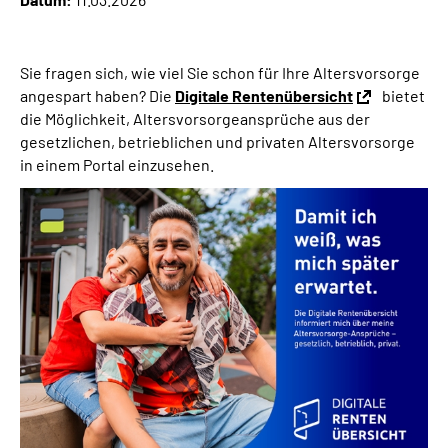
Suche
Sie fragen sich, wie viel Sie schon für Ihre Altersvorsorge
angespart haben? Die
Digitale Rentenübersicht
bietet
Language
die Möglichkeit, Altersvorsorgeansprüche aus der
gesetzlichen, betrieblichen und privaten Altersvorsorge
Inhalte in Gebärdensprache (DGS)
in einem Portal einzusehen.
Leichte Sprache
Mein Kundenportal