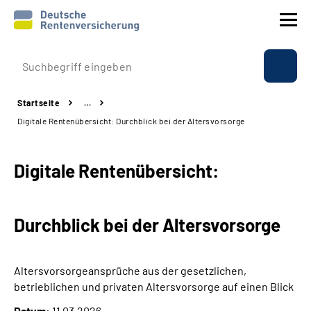
Prävention
Startseite
…
Reha
Digitale Rentenübersicht: Durchblick bei der Altersvorsorge
Rente
Digitale Rentenübersicht:
Beratung & Kontakt
Durchblick bei der Altersvorsorge
Experten
Über uns & Presse
Altersvorsorgeansprüche aus der gesetzlichen,
betrieblichen und privaten Altersvorsorge auf einen Blick
Online-Services
Datum:
11.03.2026