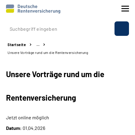
Prävention
Startseite
…
Reha
Unsere Vorträge rund um die Rentenversicherung
Rente
Unsere Vorträge rund um die
Beratung & Kontakt
Rentenversicherung
Experten
Über uns & Presse
Jetzt online möglich
Datum:
01.04.2026
Online-Services