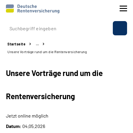
Prävention
Startseite
…
Reha
Unsere Vorträge rund um die Rentenversicherung
Rente
Unsere Vorträge rund um die
Beratung & Kontakt
Rentenversicherung
Experten
Über uns & Presse
Jetzt online möglich
Datum:
04.05.2026
Online-Services