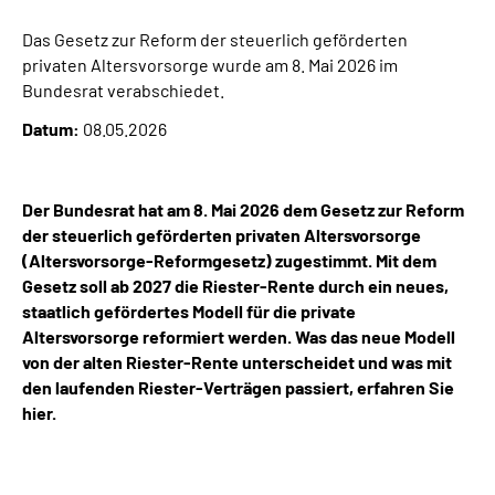
Das Gesetz zur Reform der steuerlich geförderten
Suche
privaten Altersvorsorge wurde am 8. Mai 2026 im
Bundesrat verabschiedet.
Language
Datum:
08.05.2026
Inhalte in Gebärdensprache (DGS)
Der Bundesrat hat am 8. Mai 2026 dem Gesetz zur Reform
Leichte Sprache
der steuerlich geförderten privaten Altersvorsorge
(Altersvorsorge-Reformgesetz) zugestimmt. Mit dem
Gesetz soll ab 2027 die Riester-Rente durch ein neues,
staatlich gefördertes Modell für die private
Mein Kundenportal
Altersvorsorge reformiert werden. Was das neue Modell
von der alten Riester-Rente unterscheidet und was mit
den laufenden Riester-Verträgen passiert, erfahren Sie
hier.