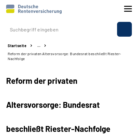
Prävention
Startseite
…
Reha
Reform der privaten Altersvorsorge: Bundesrat beschließt Riester-
Nachfolge
Rente
Reform der privaten
Beratung & Kontakt
Experten
Altersvorsorge: Bundesrat
Über uns & Presse
beschließt Riester-Nachfolge
Online-Services