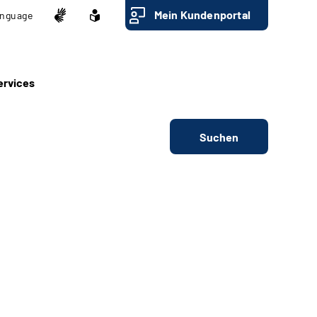
Mein Kundenportal
nguage
ervices
Suchen