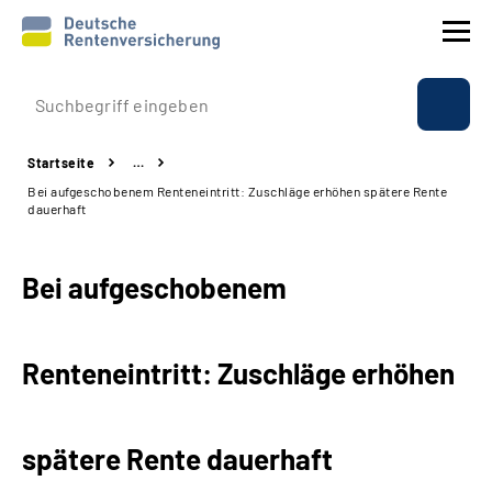
Prävention
Startseite
…
Reha
Bei aufgeschobenem Renteneintritt: Zuschläge erhöhen spätere Rente
dauerhaft
Rente
Bei aufgeschobenem
Beratung & Kontakt
Experten
Renteneintritt: Zuschläge erhöhen
Über uns & Presse
spätere Rente dauerhaft
Online-Services