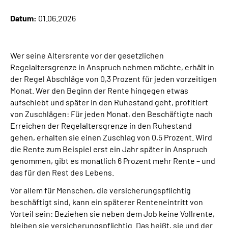
Datum:
01.06.2026
Suche
Language
Wer seine Altersrente vor der gesetzlichen
Regelaltersgrenze in Anspruch nehmen möchte, erhält in
der Regel Abschläge von 0,3 Prozent für jeden vorzeitigen
Inhalte in Gebärdensprache (DGS)
Monat. Wer den Beginn der Rente hingegen etwas
aufschiebt und später in den Ruhestand geht, profitiert
Leichte Sprache
von Zuschlägen: Für jeden Monat, den Beschäftigte nach
Erreichen der Regelaltersgrenze in den Ruhestand
gehen, erhalten sie einen Zuschlag von 0,5 Prozent. Wird
die Rente zum Beispiel erst ein Jahr später in Anspruch
Mein Kundenportal
genommen, gibt es monatlich 6 Prozent mehr Rente – und
das für den Rest des Lebens.
Vor allem für Menschen, die versicherungspflichtig
beschäftigt sind, kann ein späterer Renteneintritt von
Vorteil sein: Beziehen sie neben dem Job keine Vollrente,
bleiben sie versicherungspflichtig. Das heißt, sie und der