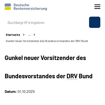
Prävention
Startseite
…
Reha
Gunkel neuer Vorsitzender des Bundesvorstandes der DRV Bund
Rente
Gunkel neuer Vorsitzender des
Beratung & Kontakt
Bundesvorstandes der
DRV
Bund
Experten
Über uns & Presse
Datum:
01.10.2025
Online-Services