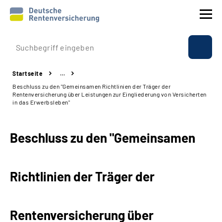
Prävention
Startseite
…
Reha
Beschluss zu den "Gemeinsamen Richtlinien der Träger der
Rentenversicherung über Leistungen zur Eingliederung von Versicherten
in das Erwerbsleben"
Rente
Beschluss zu den "Gemeinsamen
Beratung & Kontakt
Experten
Richtlinien der Träger der
Über uns & Presse
Rentenversicherung über
Online-Services