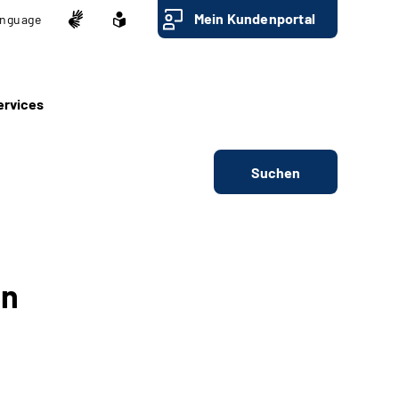
Mein Kundenportal
nguage
ervices
Suchen
in