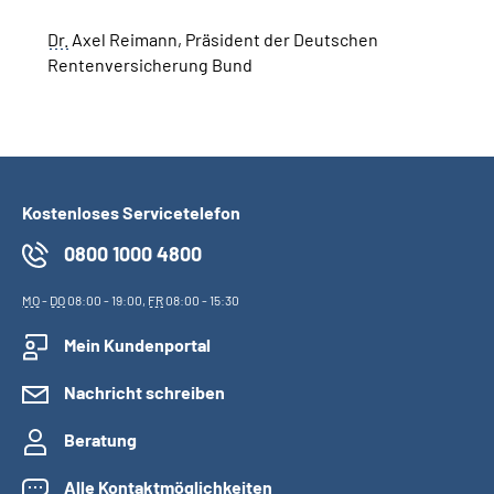
Dr.
Axel Reimann, Präsident der Deutschen
Suche
Rentenversicherung Bund
Language
Inhalte in Gebärdensprache (DGS)
Kostenloses Servicetelefon
Leichte Sprache
0800 1000 4800
MO
-
DO
08:00 - 19:00,
FR
08:00 - 15:30
Mein Kundenportal
Mein Kundenportal
Nachricht schreiben
Beratung
Alle Kontaktmöglichkeiten