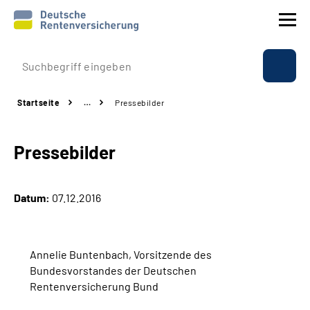
Prävention
Startseite
…
Pressebilder
Reha
Pressebilder
Rente
Beratung & Kontakt
Datum:
07.12.2016
Experten
Annelie Buntenbach, Vorsitzende des
Über uns & Presse
Bundesvorstandes der Deutschen
Rentenversicherung Bund
Online-Services