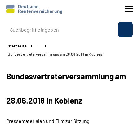
Prävention
Startseite
…
Reha
Bundesvertreterversammlung am 28.06.2018 in Koblenz
Rente
Bundesvertreterversammlung am
Beratung & Kontakt
28.06.2018 in Koblenz
Experten
Über uns & Presse
Pressematerialen und Film zur Sitzung
Online-Services