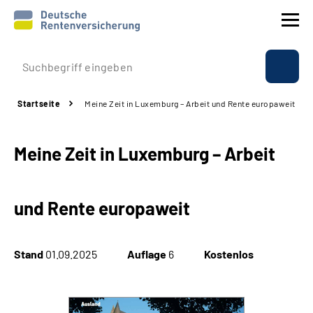
Prävention
Startseite
Meine Zeit in Luxemburg – Arbeit und Rente europaweit
Reha
Meine Zeit in Luxemburg – Arbeit
Rente
Beratung & Kontakt
und Rente europaweit
Experten
Stand
01.09.2025
Auflage
6
Kostenlos
Über uns & Presse
Online-Services