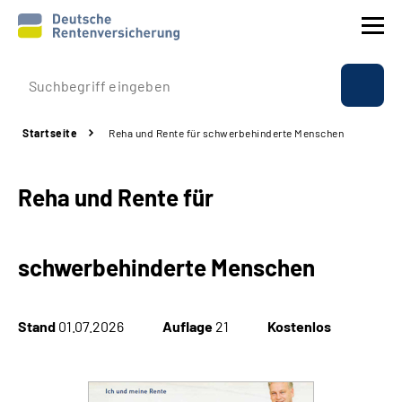
Prävention
Startseite
Reha und Rente für schwerbehinderte Menschen
Reha
Reha und Rente für
Rente
Beratung & Kontakt
schwerbehinderte Menschen
Experten
Stand
01.07.2026
Auflage
21
Kostenlos
Über uns & Presse
Online-Services