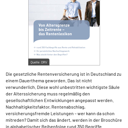
Suche
Language
Inhalte in Gebärdensprache (DGS)
Leichte Sprache
Quelle:
DRV
Die gesetzliche Rentenversicherung ist in Deutschland zu
einem Dauerthema geworden. Das ist nicht
Mein Kundenportal
verwunderlich. Diese wohl unbestritten wichtigste Säule
der Alterssicherung muss regelmäßig den
gesellschaftlichen Entwicklungen angepasst werden.
Nachhaltigkeitsfaktor, Rentenabschlag,
versicherungsfremde Leistungen – wer kann da schon
mitreden? Damit sich das ändert, werden in der Broschüre
in alphabetischer Reihenfolge rund 350 Begriffe