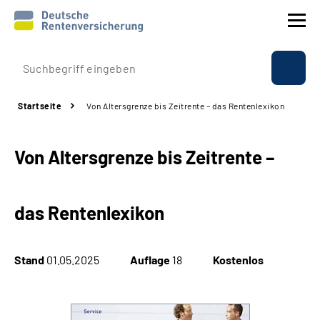
Prävention
Startseite
Von Altersgrenze bis Zeitrente – das Rentenlexikon
Reha
Von Altersgrenze bis Zeitrente –
Rente
Beratung & Kontakt
das Rentenlexikon
Experten
Stand
01.05.2025
Auflage
18
Kostenlos
Über uns & Presse
Online-Services