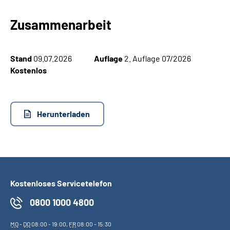
Zusammenarbeit
Suche
Language
Stand
09.07.2026
Auflage
2. Auflage 07/2026
Kostenlos
Inhalte in Gebärdensprache (DGS)
Leichte Sprache
Herunterladen
Mein Kundenportal
Kostenloses Servicetelefon
0800 1000 4800
MO
-
DO
08:00 - 19:00,
FR
08:00 - 15:30