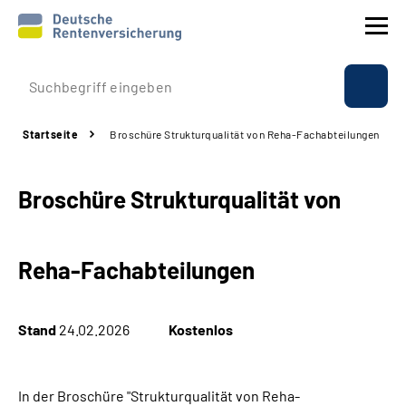
Prävention
Startseite
Broschüre Strukturqualität von Reha-Fachabteilungen
Reha
Broschüre Strukturqualität von
Rente
Beratung & Kontakt
Reha-Fachabteilungen
Experten
Stand
24.02.2026
Kostenlos
Über uns & Presse
In der Broschüre "Strukturqualität von Reha-
Online-Services