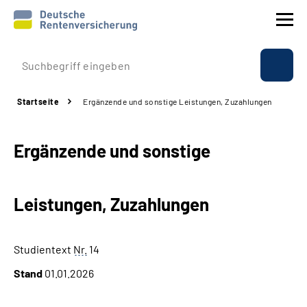
Prävention
Startseite
Ergänzende und sonstige Leistungen, Zuzahlungen
Reha
Ergänzende und sonstige
Rente
Beratung & Kontakt
Leistungen, Zuzahlungen
Experten
Studientext
Nr.
14
Über uns & Presse
Stand
01.01.2026
Online-Services