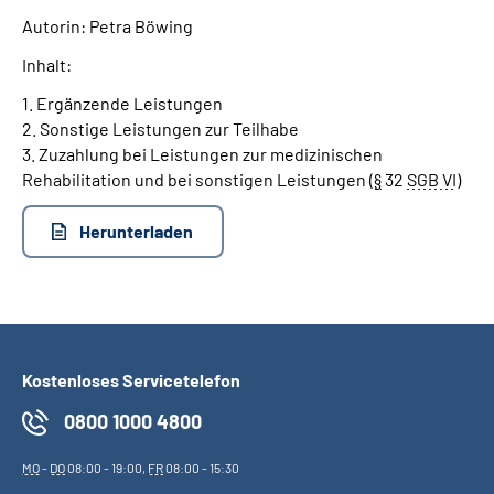
Autorin: Petra Böwing
Suche
Inhalt:
1. Ergänzende Leistungen
Language
2. Sonstige Leistungen zur Teilhabe
3. Zuzahlung bei Leistungen zur medizinischen
Inhalte in Gebärdensprache (DGS)
Rehabilitation und bei sonstigen Leistungen (
§
32
SGB VI
)
Leichte Sprache
Herunterladen
Mein Kundenportal
Kostenloses Servicetelefon
0800 1000 4800
MO
-
DO
08:00 - 19:00,
FR
08:00 - 15:30