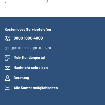
Suche
Language
Kostenloses Servicetelefon
Inhalte in Gebärdensprache (DGS)
0800 1000 4800
MO
-
DO
08:00 - 19:00,
FR
08:00 - 15:30
Leichte Sprache
Mein Kundenportal
Nachricht schreiben
Mein Kundenportal
Beratung
Alle Kontaktmöglichkeiten