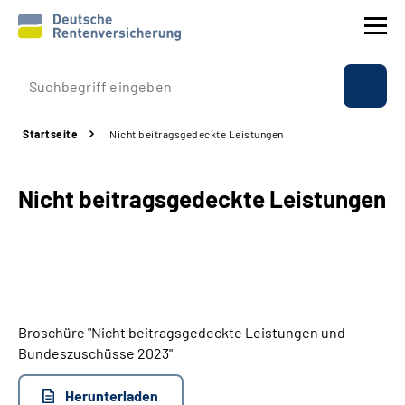
Prävention
Startseite
Nicht beitragsgedeckte Leistungen
Reha
Nicht beitragsgedeckte Leistungen
Rente
Beratung & Kontakt
Experten
Broschüre "Nicht beitragsgedeckte Leistungen und
Über uns & Presse
Bundeszuschüsse 2023"
Herunterladen
Online-Services