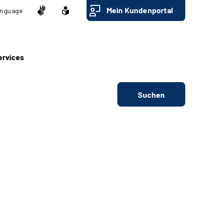
Mein Kundenportal
nguage
ervices
Suchen