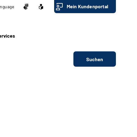
Mein Kundenportal
nguage
ervices
Suchen