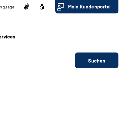
Mein Kundenportal
nguage
ervices
Suchen