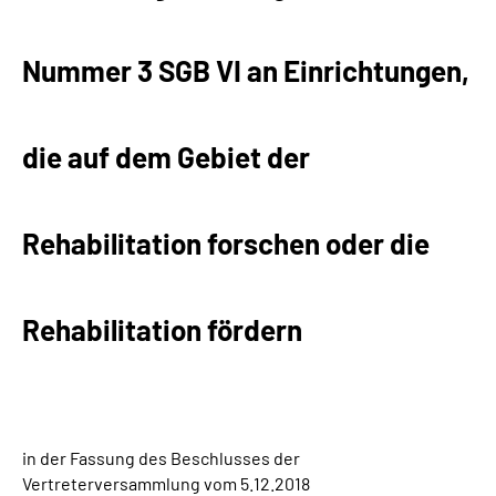
Suche
Nummer 3 SGB VI an Einrichtungen,
Language
die auf dem Gebiet der
Inhalte in Gebärdensprache (DGS)
Leichte Sprache
Rehabilitation forschen oder die
Rehabilitation fördern
Mein Kundenportal
in der Fassung des Beschlusses der
Vertreterversammlung vom 5.12.2018