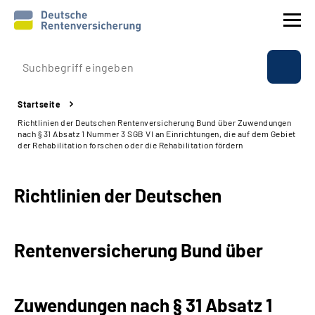
Prävention
Startseite
Reha
Richtlinien der Deutschen Rentenversicherung Bund über Zuwendungen
nach § 31 Absatz 1 Nummer 3 SGB VI an Einrichtungen, die auf dem Gebiet
der Rehabilitation forschen oder die Rehabilitation fördern
Rente
Richtlinien der Deutschen
Beratung & Kontakt
Experten
Rentenversicherung Bund über
Über uns & Presse
Zuwendungen nach § 31 Absatz 1
Online-Services