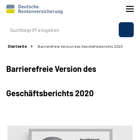
Prävention
Startseite
Barrierefreie Version des Geschäftsberichts 2020
Reha
Barrierefreie Version des
Rente
Beratung & Kontakt
Geschäftsberichts 2020
Experten
Über uns & Presse
Online-Services