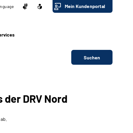
Mein Kundenportal
nguage
ervices
Suchen
s der DRV Nord
 ab.