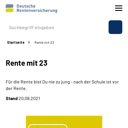
Prävention
Startseite
Rente mit 23
Reha
Rente mit 23
Rente
Beratung & Kontakt
Für die Rente bist Du nie zu jung - nach der Schule ist vor
der Rente.
Experten
Stand
20.08.2021
Über uns & Presse
Online-Services