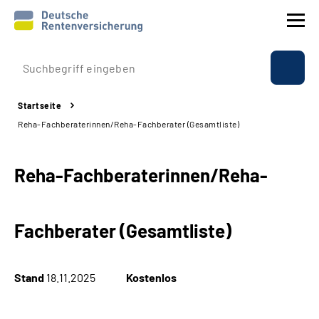
Prävention
Startseite
Reha
Reha-Fachberaterinnen/Reha-Fachberater (Gesamtliste)
Rente
Reha-Fachberaterinnen/Reha-
Beratung & Kontakt
Fachberater (Gesamtliste)
Experten
Über uns & Presse
Stand
18.11.2025
Kostenlos
Online-Services