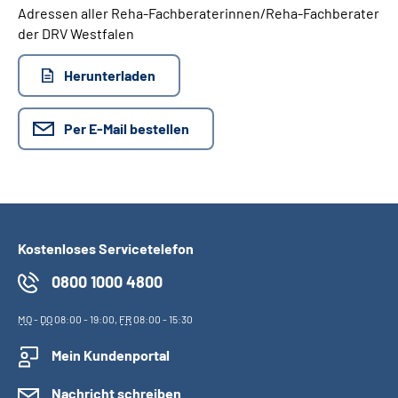
Adressen aller Reha-Fachberaterinnen/Reha-Fachberater
der DRV Westfalen
Suche
Herunterladen
Language
Per E-Mail bestellen
Inhalte in Gebärdensprache (DGS)
Leichte Sprache
Kostenloses Servicetelefon
Mein Kundenportal
0800 1000 4800
MO
-
DO
08:00 - 19:00,
FR
08:00 - 15:30
Mein Kundenportal
Nachricht schreiben