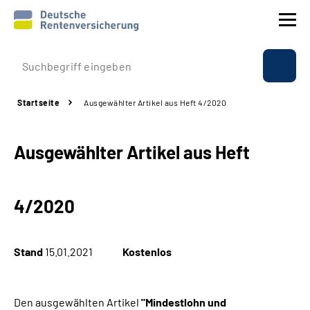
Prävention
Startseite
Ausgewählter Artikel aus Heft 4/2020
Reha
Ausgewählter Artikel aus Heft
Rente
Beratung & Kontakt
4/2020
Experten
Stand
15.01.2021
Kostenlos
Über uns & Presse
Den ausgewählten Artikel
"Mindestlohn und
Online-Services