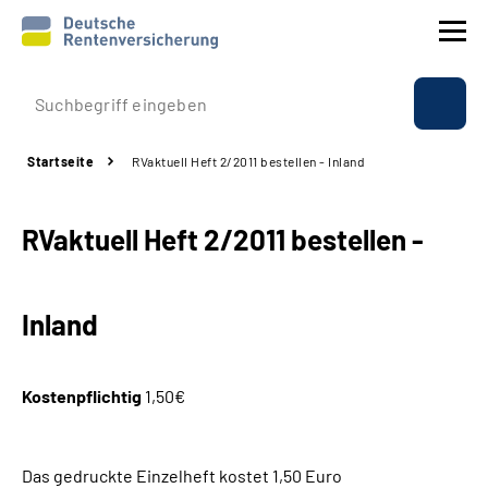
Prävention
Startseite
RVaktuell Heft 2/2011 bestellen - Inland
Reha
RVaktuell Heft 2/2011 bestellen -
Rente
Beratung & Kontakt
Inland
Experten
Kostenpflichtig
1,50€
Über uns & Presse
Das gedruckte Einzelheft kostet 1,50 Euro
Online-Services