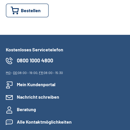
Bestellen
Suche
Language
Inhalte in Gebärdensprache (DGS)
Kostenloses Servicetelefon
0800 1000 4800
Leichte Sprache
MO
-
DO
08:00 - 19:00,
FR
08:00 - 15:30
Mein Kundenportal
Mein Kundenportal
Nachricht schreiben
Beratung
Alle Kontaktmöglichkeiten