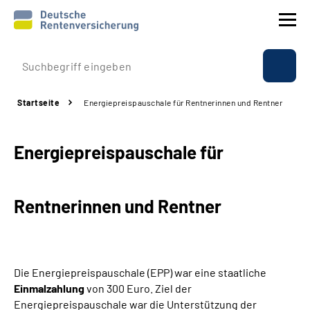
Prävention
Startseite
Energiepreispauschale für Rentnerinnen und Rentner
Reha
Energiepreispauschale für
Rente
Beratung & Kontakt
Rentnerinnen und Rentner
Experten
Über uns & Presse
Die Energiepreispauschale (EPP) war eine staatliche
Einmalzahlung
von 300 Euro. Ziel der
Energiepreispauschale war die Unterstützung der
Online-Services