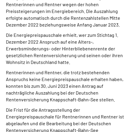
Rentnerinnen und Rentner wegen der hohen
Preissteigerungen im Energiebereich. Die Auszahlung
Suche
erfolgte automatisch durch die Rentenzahlstellen Mitte
Dezember 2022 beziehungsweise Anfang Januar 2023.
Language
Die Energiepreispauschale erhielt, wer zum Stichtag 1.
Dezember 2022 Anspruch auf eine Alters-,
Inhalte in Gebärdensprache (DGS)
Erwerbsminderungs- oder Hinterbliebenenrente der
gesetzlichen Rentenversicherung und seinen oder ihren
Leichte Sprache
Wohnsitz in Deutschland hatte.
Rentnerinnen und Rentner, die trotz bestehenden
Anspruchs keine Energiepreispauschale erhalten haben,
konnten bis zum 30. Juni 2023 einen Antrag auf
Mein Kundenportal
nachträgliche Auszahlung bei der Deutschen
Rentenversicherung Knappschaft-Bahn-See stellen.
Die Frist für die Antragsstellung der
Energiepreispauschale für Rentnerinnen und Rentner ist
abgelaufen und die Bearbeitung bei der Deutschen
Rentenversicherung Knappschaft-Bahn-See